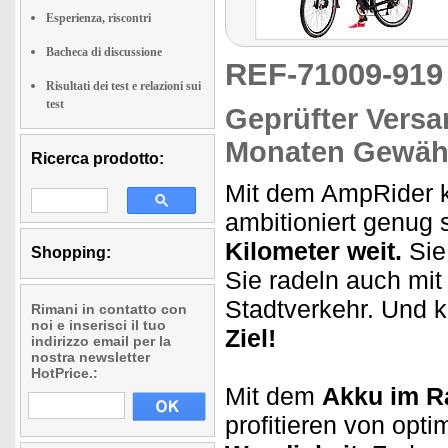
Esperienza, riscontri
Bacheca di discussione
REF-71009-91
Risultati dei test e relazioni sui
test
Geprüfter Versa
Monaten Gewähr
Ricerca prodotto:
Mit dem AmpRider k
ambitioniert genug 
Kilometer weit.
Sie
Shopping:
Sie radeln auch mi
Stadtverkehr. Und
Rimani in contatto con
noi e inserisci il tuo
Ziel!
indirizzo email per la
nostra newsletter
HotPrice.:
Mit dem
Akku im 
profitieren von opt