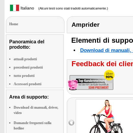
Italiano
(Alcuni testi sono stati tradotti automaticamente.)
Amprider
Home
Elementi di suppor
Panoramica del
prodotto:
Download di manuali, d
attuali prodotti
Feedback dei clien
precedenti prodotti
tutto prodotti
Accessori prodotti
Area di supporto:
Download di manuali, driver,
video
Domande frequenti sulla
hotline