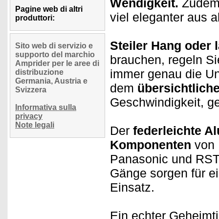
Wendigkeit.
Zudem
Pagine web di altri
viel eleganter aus 
produttori:
Steiler Hang oder
Sito web di servizio e
supporto del marchio
brauchen, regeln Si
Amprider per le aree di
immer genau die Unt
distribuzione
Germania, Austria e
dem
übersichtlich
Svizzera
Geschwindigkeit, g
Informativa sulla
privacy
Note legali
Der
federleichte A
Komponenten
von 
Panasonic und RST
Gänge sorgen für e
Einsatz.
Ein echter Geheimti