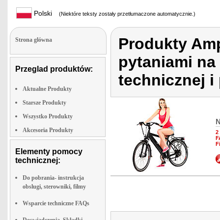
Polski
(Niektóre teksty zostały przetłumaczone automatycznie.)
Produkty Amp
Strona glówna
pytaniami na 
Przeglad produktów:
technicznej 
Aktualne Produkty
Starsze Produkty
Wszystko Produkty
N
Akcesoria Produkty
2
F
F
Elementy pomocy
technicznej:
Do pobrania- instrukcja
obslugi, sterowniki, filmy
Wsparcie techniczne FAQs