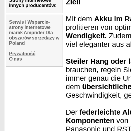
Strony internetowe
Ziel!
innych producentów:
Mit dem
Akku im 
Serwis i Wsparcie-
profitieren von opt
strony internetowe
marek Amprider Dla
Wendigkeit.
Zudem
obszarów sprzedazy w
viel eleganter aus 
Poland
Prywatność
O nas
Steiler Hang oder
brauchen, regeln Si
immer genau die Unt
dem
übersichtlich
Geschwindigkeit, g
Der
federleichte A
Komponenten
von 
Panasonic und RST