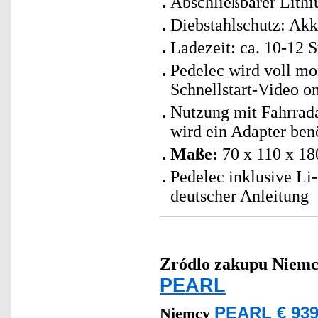
Abschließbarer Lith
Diebstahlschutz: Ak
Ladezeit: ca. 10-12 
Pedelec wird voll mon
Schnellstart-Video o
Nutzung mit Fahrrad
wird ein Adapter benö
Maße:
70 x 110 x 18
Pedelec inklusive L
deutscher Anleitung
Zródlo zakupu
Niemc
PEARL
PEARL € 939
Niemcy