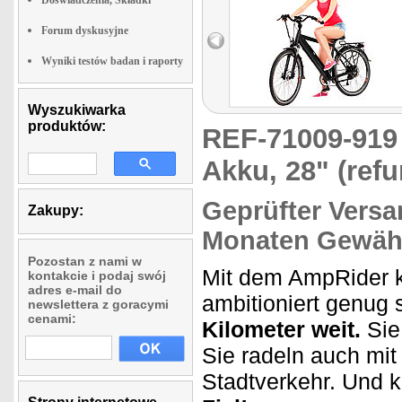
Doswiadczenia, Składki
Forum dyskusyjne
Wyniki testów badan i raporty
Wyszukiwarka
produktów:
REF-71009-91
Akku, 28" (refu
Geprüfter Versa
Zakupy:
Monaten Gewähr
Pozostan z nami w
Mit dem AmpRider k
kontakcie i podaj swój
adres e-mail do
ambitioniert genug 
newslettera z goracymi
cenami:
Kilometer weit.
Sie
Sie radeln auch mi
Stadtverkehr. Und