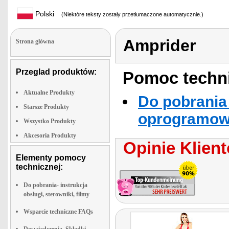
Polski
(Niektóre teksty zostały przetłumaczone automatycznie.)
Amprider
Strona glówna
Przeglad produktów:
Pomoc techni
Aktualne Produkty
Do pobrania 
Starsze Produkty
oprogramowa
Wszystko Produkty
Akcesoria Produkty
Opinie Klient
Elementy pomocy
technicznej:
Do pobrania- instrukcja
obslugi, sterowniki, filmy
Wsparcie techniczne FAQs